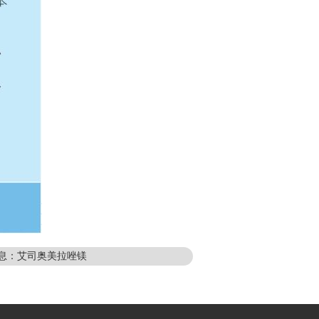
息：艾司奥美拉唑镁