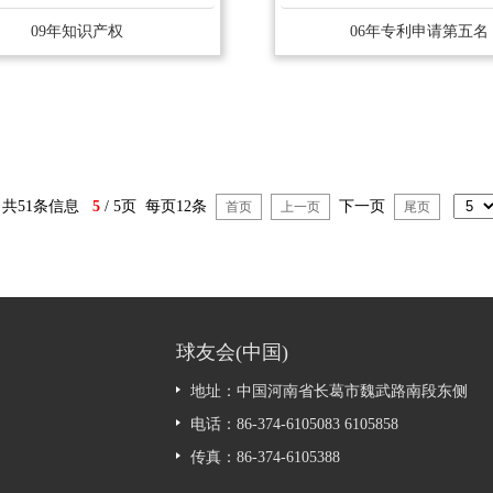
09年知识产权
06年专利申请第五名
共51条信息
5
/ 5页 每页12条
下一页
首页
上一页
尾页
球友会(中国)
地址：中国河南省长葛市魏武路南段东侧
电话：86-374-6105083 6105858
传真：86-374-6105388